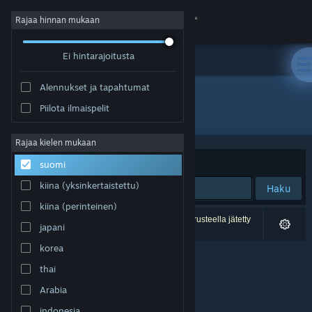
Kirjaudu sisään
Rajaa hinnan mukaan
Ei hintarajoitusta
Kauppa
Alennukset ja tapahtumat
Yhteisö
Piilota ilmaispelit
Kehittäjä: Gaweb Studio
Tietoa
Rajaa kielen mukaan
Järjestelyperuste
Osuvuus
suomi
Tuki
kiina (yksinkertaistettu)
Haku
kiina (perinteinen)
Vaihda kieli
0 tulosta vastaa hakuasi. 1 peli on asetustesi perusteella jätetty
japani
pois.
Hanki Steam-mobiilisovellus
korea
thai
Näytä työpöytäsivusto
Arabia
indonesia