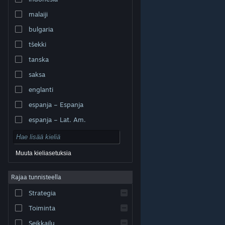
malaiji
bulgaria
tšekki
tanska
saksa
englanti
espanja – Espanja
espanja – Lat. Am.
Muuta kieliasetuksia
Rajaa tunnisteella
© Valve Corporation. Kaikki oikeudet pidätetään. Kaikki
tavaramerkit ovat omistajiensa omaisuutta
Strategia
Yhdysvalloissa ja kaikkialla maailmassa.
Tietosuojakäytäntö
|
Juridiset tiedot
|
Helppokäyttötoiminnot
|
Steam-tilaussopimus
|
Toiminta
Hyvitykset
|
Evästeet
Seikkailu