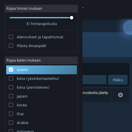
Kirjaudu sisään
Rajaa hinnan mukaan
Ei hintarajoitusta
Kauppa
Alennukset ja tapahtumat
Yhteisö
Piilota ilmaispelit
Kehittäjä: Evil Raptor
Tietoa
Rajaa kielen mukaan
Järjestelyperuste
Osuvuus
suomi
Tuki
kiina (yksinkertaistettu)
Haku
kiina (perinteinen)
Vaihda kieli
0 tulosta vastaa hakuasi. 3 peliä on asetustesi perusteella jätetty
japani
pois.
Hanki Steam-mobiilisovellus
korea
thai
Näytä työpöytäsivusto
Arabia
indonesia