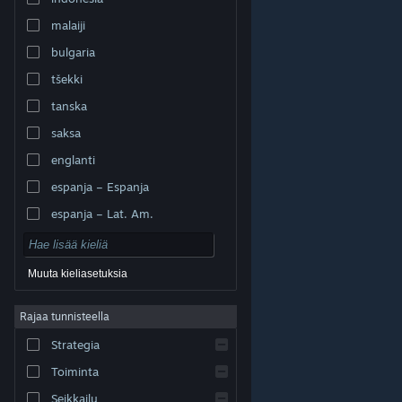
malaiji
bulgaria
tšekki
tanska
saksa
englanti
espanja – Espanja
espanja – Lat. Am.
Muuta kieliasetuksia
Rajaa tunnisteella
© Valve Corporation. Kaikki oikeudet pidätetään. Kaikki
tavaramerkit ovat omistajiensa omaisuutta
Strategia
Yhdysvalloissa ja kaikkialla maailmassa.
Tietosuojakäytäntö
|
Juridiset tiedot
|
Helppokäyttötoiminnot
|
Steam-tilaussopimus
|
Toiminta
Hyvitykset
|
Evästeet
Seikkailu