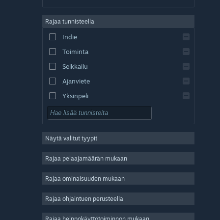
saksa
Rajaa tunnisteella
englanti
Indie
espanja – Espanja
Toiminta
espanja – Lat. Am.
Seikkailu
Ajanviete
Yksinpeli
Simulaatio
Roolipeli
Näytä valitut tyypit
Strategia
2D
Rajaa pelaajamäärän mukaan
Early Access
Rajaa ominaisuuden mukaan
3D
Rajaa ohjaintuen perusteella
Pelaa ilmaiseksi
Tunnelmallinen
Rajaa helppokäyttötoiminnon mukaan