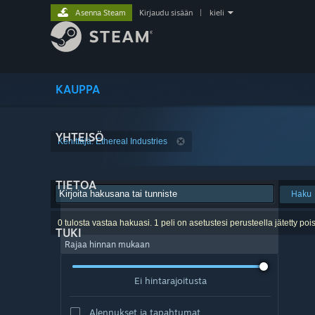
Asenna Steam
Kirjaudu sisään
|
kieli
KAUPPA
YHTEISÖ
Kehittäjä: Ethereal Industries
TIETOA
Haku
0 tulosta vastaa hakuasi. 1 peli on asetustesi perusteella jätetty pois
TUKI
Rajaa hinnan mukaan
Ei hintarajoitusta
Alennukset ja tapahtumat