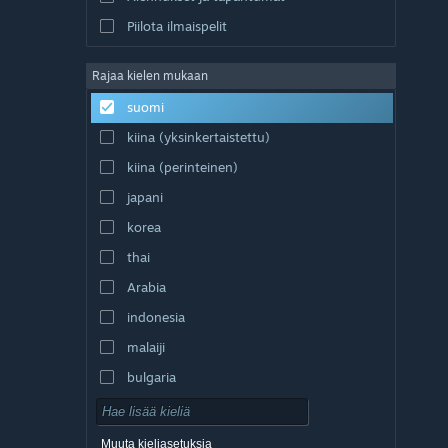
Piilota ilmaispelit
Rajaa kielen mukaan
suomi
kiina (yksinkertaistettu)
kiina (perinteinen)
japani
korea
thai
Arabia
indonesia
malaiji
bulgaria
tšekki
tanska
Muuta kieliasetuksia