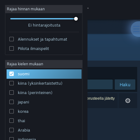
Kirjaudu sisään
Rajaa hinnan mukaan
Ei hintarajoitusta
Kauppa
Alennukset ja tapahtumat
Yhteisö
Piilota ilmaispelit
Kehittäjä: EF Games
Tietoa
Rajaa kielen mukaan
Järjestelyperuste
Osuvuus
suomi
Tuki
kiina (yksinkertaistettu)
Haku
kiina (perinteinen)
Vaihda kieli
0 tulosta vastaa hakuasi. 2 peliä on asetustesi perusteella jätetty
japani
pois.
Hanki Steam-mobiilisovellus
korea
thai
Näytä työpöytäsivusto
Arabia
indonesia