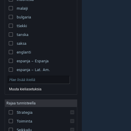
malaiji
bulgaria
tšekki
tanska
saksa
englanti
espanja – Espanja
espanja – Lat. Am.
Muuta kieliasetuksia
Rajaa tunnisteella
© Valve Corporation. Kaikki oikeudet pidätetään. Kaikki
tavaramerkit ovat omistajiensa omaisuutta
Strategia
Yhdysvalloissa ja kaikkialla maailmassa.
Tietosuojakäytäntö
|
Juridiset tiedot
|
Helppokäyttötoiminnot
|
Steam-tilaussopimus
|
Toiminta
Hyvitykset
|
Evästeet
Seikkailu