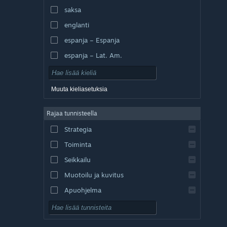
saksa
englanti
espanja – Espanja
espanja – Lat. Am.
Muuta kieliasetuksia
Rajaa tunnisteella
Strategia
Toiminta
Seikkailu
Muotoilu ja kuvitus
Apuohjelma
Pelaa ilmaiseksi
Roolipeli