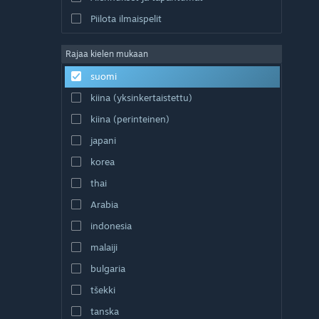
Piilota ilmaispelit
Rajaa kielen mukaan
suomi
kiina (yksinkertaistettu)
kiina (perinteinen)
japani
korea
thai
Arabia
indonesia
malaiji
bulgaria
tšekki
tanska