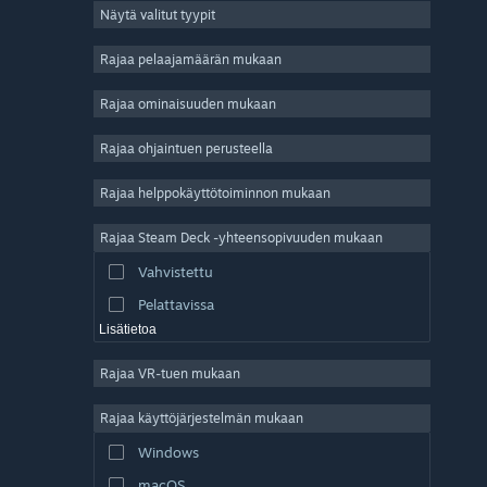
Näytä valitut tyypit
Massiivinen moninpeli
Indie
Rajaa pelaajamäärän mukaan
Early Access
Rajaa ominaisuuden mukaan
Ajanviete
Rajaa ohjaintuen perusteella
Simulaatio
Kilpa-ajo
Rajaa helppokäyttötoiminnon mukaan
Urheilu
Rajaa Steam Deck -yhteensopivuuden mukaan
Videotuotanto
Vahvistettu
Kuvankäsittely
Pelattavissa
Lisätietoa
Rajaa VR-tuen mukaan
Rajaa käyttöjärjestelmän mukaan
Windows
macOS