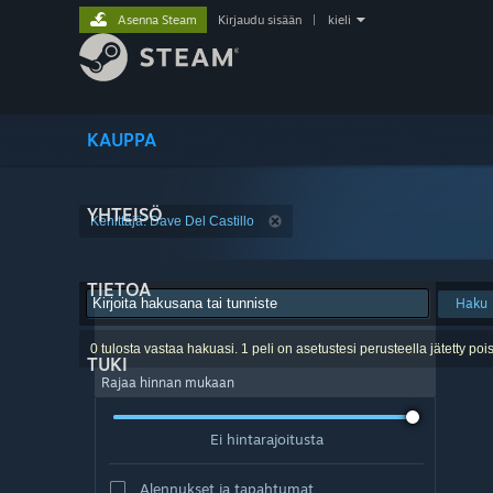
Asenna Steam
Kirjaudu sisään
|
kieli
KAUPPA
YHTEISÖ
Kehittäjä: Dave Del Castillo
TIETOA
Haku
0 tulosta vastaa hakuasi. 1 peli on asetustesi perusteella jätetty pois
TUKI
Rajaa hinnan mukaan
Ei hintarajoitusta
Alennukset ja tapahtumat