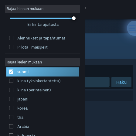
Kirjaudu sisään
Rajaa hinnan mukaan
Ei hintarajoitusta
Kauppa
Alennukset ja tapahtumat
Yhteisö
Piilota ilmaispelit
Kehittäjä: Damian
Tietoa
Rajaa kielen mukaan
Järjestelyperuste
Osuvuus
suomi
Tuki
kiina (yksinkertaistettu)
Haku
kiina (perinteinen)
Vaihda kieli
0 tulosta vastaa hakuasi.
japani
Hanki Steam-mobiilisovellus
korea
thai
Näytä työpöytäsivusto
Arabia
indonesia