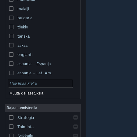
malaiji
bulgaria
tšekki
tanska
saksa
englanti
espanja – Espanja
espanja – Lat. Am.
Muuta kieliasetuksia
Rajaa tunnisteella
© Valve Corporation. Kaikki oikeudet pidätetään. Kaikki
tavaramerkit ovat omistajiensa omaisuutta
Strategia
Yhdysvalloissa ja kaikkialla maailmassa.
Tietosuojakäytäntö
|
Juridiset tiedot
|
Helppokäyttötoiminnot
|
Steam-tilaussopimus
|
Toiminta
Hyvitykset
|
Evästeet
Seikkailu