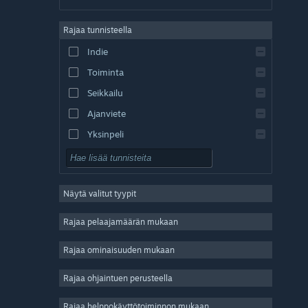
saksa
Rajaa tunnisteella
englanti
Indie
espanja – Espanja
Toiminta
espanja – Lat. Am.
Seikkailu
Ajanviete
Yksinpeli
Simulaatio
Roolipeli
Näytä valitut tyypit
Strategia
2D
Rajaa pelaajamäärän mukaan
Early Access
Rajaa ominaisuuden mukaan
3D
Rajaa ohjaintuen perusteella
Pelaa ilmaiseksi
Tunnelmallinen
Rajaa helppokäyttötoiminnon mukaan