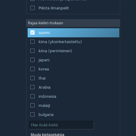
Piilota ilmaispelit
Rajaa kielen mukaan
suomi
kiina (yksinkertaistettu)
kiina (perinteinen)
japani
korea
thai
Arabia
indonesia
malaiji
bulgaria
tšekki
tanska
Muuta kieliasetuksia