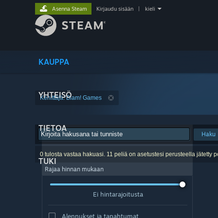
Asenna Steam
Kirjaudu sisään
|
kieli
KAUPPA
YHTEISÖ
Kehittäjä: Blam! Games
TIETOA
Haku
0 tulosta vastaa hakuasi. 11 peliä on asetustesi perusteella jätetty p
TUKI
Rajaa hinnan mukaan
Ei hintarajoitusta
Alennukset ja tapahtumat