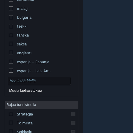
malaiji
bulgaria
tšekki
tanska
saksa
englanti
espanja – Espanja
espanja – Lat. Am.
Muuta kieliasetuksia
Rajaa tunnisteella
© Valve Corporation. Kaikki oikeudet pidätetään. Kaikki
tavaramerkit ovat omistajiensa omaisuutta
Strategia
Yhdysvalloissa ja kaikkialla maailmassa.
Tietosuojakäytäntö
|
Juridiset tiedot
|
Helppokäyttötoiminnot
|
Steam-tilaussopimus
|
Toiminta
Hyvitykset
|
Evästeet
Seikkailu