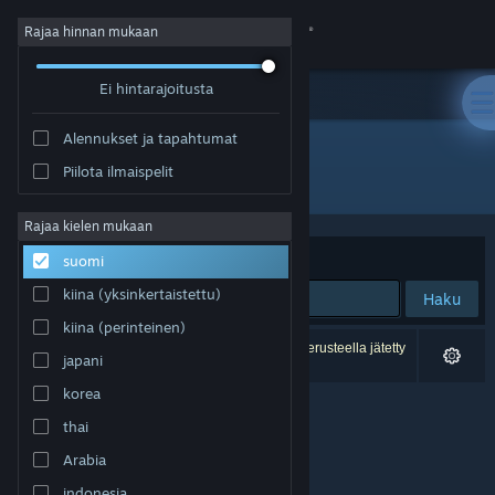
Kirjaudu sisään
Rajaa hinnan mukaan
Ei hintarajoitusta
Kauppa
Alennukset ja tapahtumat
Yhteisö
Piilota ilmaispelit
Kehittäjä: Benjamin Soulé
Tietoa
Rajaa kielen mukaan
Järjestelyperuste
Osuvuus
suomi
Tuki
kiina (yksinkertaistettu)
Haku
kiina (perinteinen)
Vaihda kieli
0 tulosta vastaa hakuasi. 4 peliä on asetustesi perusteella jätetty
japani
pois.
Hanki Steam-mobiilisovellus
korea
thai
Näytä työpöytäsivusto
Arabia
indonesia