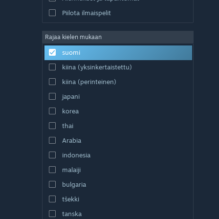
Piilota ilmaispelit
Rajaa kielen mukaan
suomi
kiina (yksinkertaistettu)
kiina (perinteinen)
japani
korea
thai
Arabia
indonesia
malaiji
bulgaria
tšekki
tanska