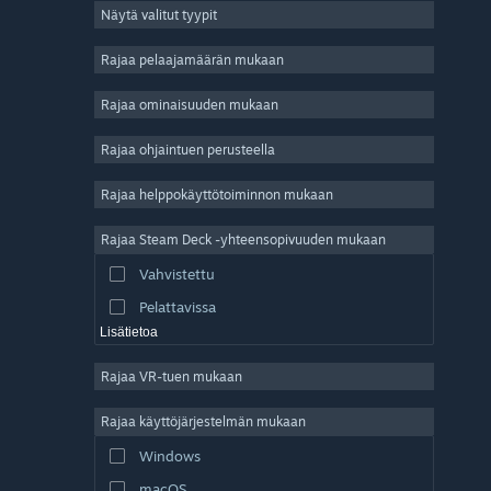
Näytä valitut tyypit
Massiivinen moninpeli
Indie
Rajaa pelaajamäärän mukaan
Early Access
Rajaa ominaisuuden mukaan
Ajanviete
Rajaa ohjaintuen perusteella
Simulaatio
Kilpa-ajo
Rajaa helppokäyttötoiminnon mukaan
Urheilu
Rajaa Steam Deck -yhteensopivuuden mukaan
Videotuotanto
Vahvistettu
Kuvankäsittely
Pelattavissa
Lisätietoa
Rajaa VR-tuen mukaan
Rajaa käyttöjärjestelmän mukaan
Windows
macOS