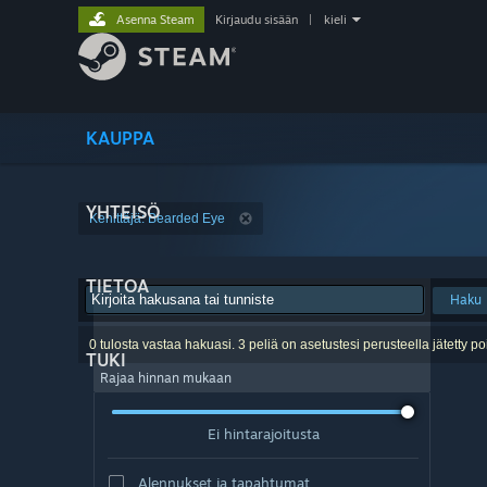
Asenna Steam
Kirjaudu sisään
|
kieli
KAUPPA
YHTEISÖ
Kehittäjä: Bearded Eye
TIETOA
Haku
0 tulosta vastaa hakuasi. 3 peliä on asetustesi perusteella jätetty po
TUKI
Rajaa hinnan mukaan
Ei hintarajoitusta
Alennukset ja tapahtumat