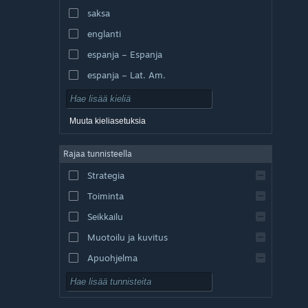
saksa
englanti
espanja – Espanja
espanja – Lat. Am.
Muuta kieliasetuksia
Rajaa tunnisteella
Strategia
Toiminta
Seikkailu
Muotoilu ja kuvitus
Apuohjelma
Pelaa ilmaiseksi
Roolipeli