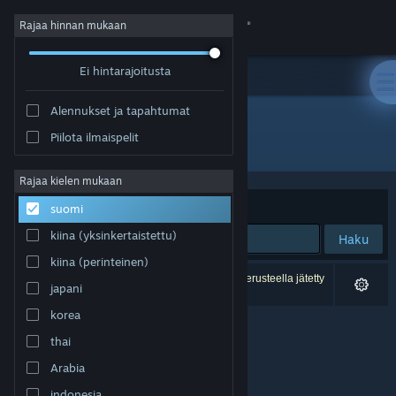
Kirjaudu sisään
Rajaa hinnan mukaan
Ei hintarajoitusta
Kauppa
Alennukset ja tapahtumat
Yhteisö
Piilota ilmaispelit
Kehittäjä: Autonomic Interactive
Tietoa
Rajaa kielen mukaan
Järjestelyperuste
Osuvuus
suomi
Tuki
kiina (yksinkertaistettu)
Haku
kiina (perinteinen)
Vaihda kieli
0 tulosta vastaa hakuasi. 5 peliä on asetustesi perusteella jätetty
japani
pois.
Hanki Steam-mobiilisovellus
korea
thai
Näytä työpöytäsivusto
Arabia
indonesia