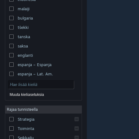
malaiji
bulgaria
tšekki
tanska
saksa
englanti
espanja – Espanja
espanja – Lat. Am.
Muuta kieliasetuksia
Rajaa tunnisteella
© Valve Corporation. Kaikki oikeudet pidätetään. Kaikki
tavaramerkit ovat omistajiensa omaisuutta
Strategia
Yhdysvalloissa ja kaikkialla maailmassa.
Tietosuojakäytäntö
|
Juridiset tiedot
|
Helppokäyttötoiminnot
|
Steam-tilaussopimus
|
Toiminta
Hyvitykset
|
Evästeet
Seikkailu