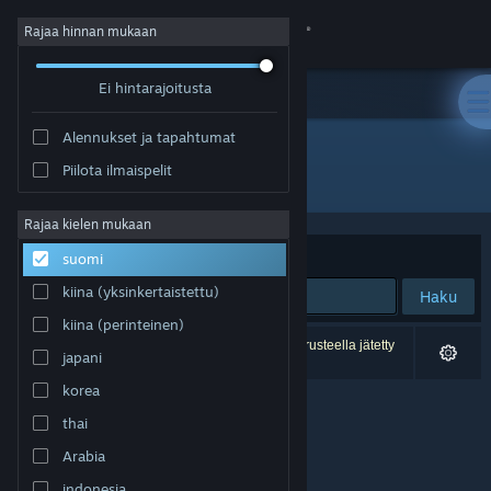
Kirjaudu sisään
Rajaa hinnan mukaan
Ei hintarajoitusta
Kauppa
Alennukset ja tapahtumat
Yhteisö
Piilota ilmaispelit
Kehittäjä: AnderuSoft
Tietoa
Rajaa kielen mukaan
Järjestelyperuste
Osuvuus
suomi
Tuki
kiina (yksinkertaistettu)
Haku
kiina (perinteinen)
Vaihda kieli
0 tulosta vastaa hakuasi. 1 peli on asetustesi perusteella jätetty
japani
pois.
Hanki Steam-mobiilisovellus
korea
thai
Näytä työpöytäsivusto
Arabia
indonesia