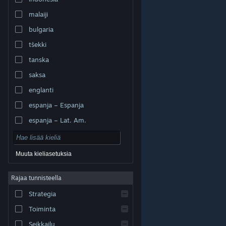
malaiji
bulgaria
tšekki
tanska
saksa
englanti
espanja – Espanja
espanja – Lat. Am.
Muuta kieliasetuksia
Rajaa tunnisteella
© Valve Corporation. Kaikki oikeudet pidätetään. Kaikki
tavaramerkit ovat omistajiensa omaisuutta
Strategia
Yhdysvalloissa ja kaikkialla maailmassa.
Tietosuojakäytäntö
|
Juridiset tiedot
|
Helppokäyttötoiminnot
|
Steam-tilaussopimus
|
Toiminta
Hyvitykset
|
Evästeet
Seikkailu