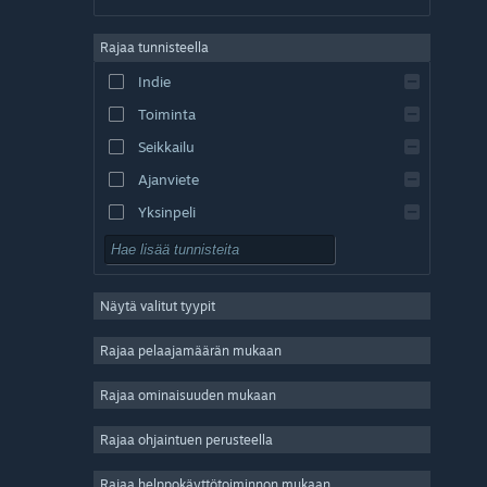
saksa
Rajaa tunnisteella
englanti
Indie
espanja – Espanja
Toiminta
espanja – Lat. Am.
Seikkailu
Ajanviete
Yksinpeli
Simulaatio
Roolipeli
Näytä valitut tyypit
Strategia
2D
Rajaa pelaajamäärän mukaan
Early Access
Rajaa ominaisuuden mukaan
3D
Rajaa ohjaintuen perusteella
Pelaa ilmaiseksi
Tunnelmallinen
Rajaa helppokäyttötoiminnon mukaan