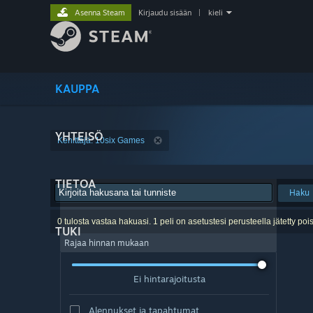
Asenna Steam
Kirjaudu sisään
|
kieli
KAUPPA
YHTEISÖ
Kehittäjä: 10six Games
TIETOA
Haku
0 tulosta vastaa hakuasi. 1 peli on asetustesi perusteella jätetty pois
TUKI
Rajaa hinnan mukaan
Ei hintarajoitusta
Alennukset ja tapahtumat