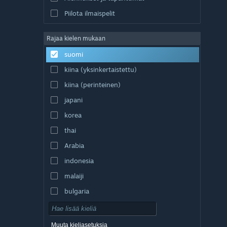
Piilota ilmaispelit
Rajaa kielen mukaan
suomi
kiina (yksinkertaistettu)
kiina (perinteinen)
japani
korea
thai
Arabia
indonesia
malaiji
bulgaria
tšekki
tanska
Muuta kieliasetuksia