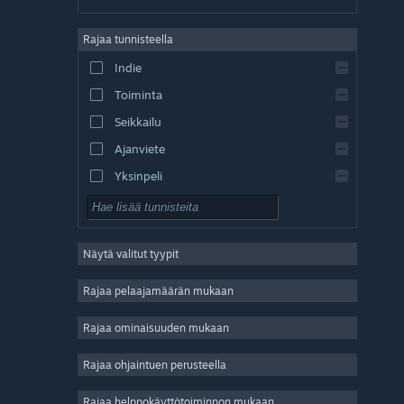
saksa
Rajaa tunnisteella
englanti
Indie
espanja – Espanja
Toiminta
espanja – Lat. Am.
Seikkailu
Ajanviete
Yksinpeli
Simulaatio
Roolipeli
Näytä valitut tyypit
Strategia
2D
Rajaa pelaajamäärän mukaan
Early Access
Rajaa ominaisuuden mukaan
3D
Rajaa ohjaintuen perusteella
Pelaa ilmaiseksi
Tunnelmallinen
Rajaa helppokäyttötoiminnon mukaan