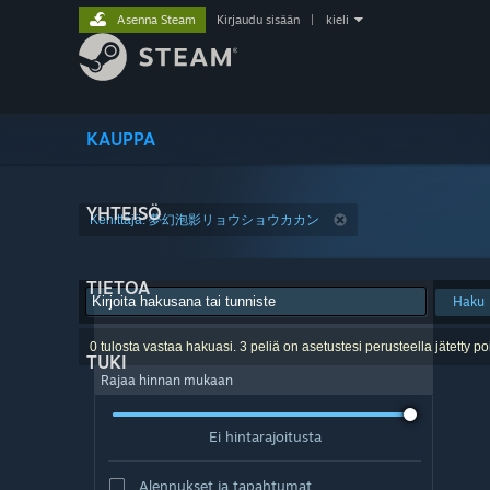
Asenna Steam
Kirjaudu sisään
|
kieli
KAUPPA
YHTEISÖ
Kehittäjä: 夢幻泡影リョウショウカカン
TIETOA
Haku
0 tulosta vastaa hakuasi. 3 peliä on asetustesi perusteella jätetty po
TUKI
Rajaa hinnan mukaan
Ei hintarajoitusta
Alennukset ja tapahtumat