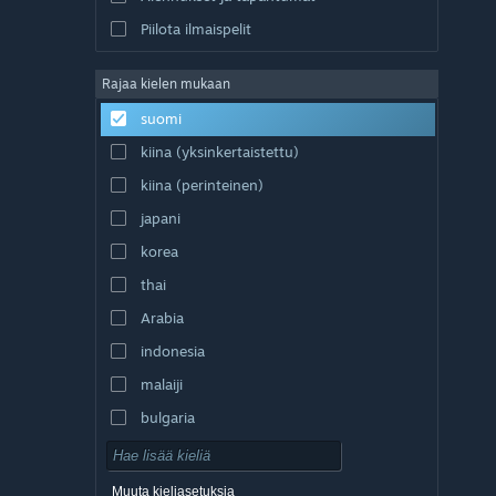
Piilota ilmaispelit
Rajaa kielen mukaan
suomi
kiina (yksinkertaistettu)
kiina (perinteinen)
japani
korea
thai
Arabia
indonesia
malaiji
bulgaria
tšekki
tanska
Muuta kieliasetuksia