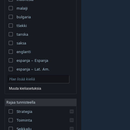
malaiji
bulgaria
tšekki
tanska
saksa
englanti
espanja – Espanja
espanja – Lat. Am.
Muuta kieliasetuksia
Rajaa tunnisteella
© Valve Corporation. Kaikki oikeudet pidätetään. Kaikki
tavaramerkit ovat omistajiensa omaisuutta
Strategia
Yhdysvalloissa ja kaikkialla maailmassa.
Tietosuojakäytäntö
|
Juridiset tiedot
|
Helppokäyttötoiminnot
|
Steam-tilaussopimus
|
Toiminta
Hyvitykset
|
Evästeet
Seikkailu