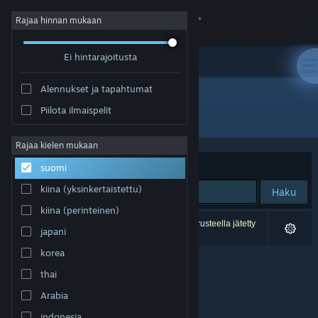
Kirjaudu sisään
Rajaa hinnan mukaan
Ei hintarajoitusta
Kauppa
Alennukset ja tapahtumat
Yhteisö
Piilota ilmaispelit
Kehittäjä: 众妙之门工作室
Tietoa
Rajaa kielen mukaan
Järjestelyperuste
Osuvuus
suomi
Tuki
kiina (yksinkertaistettu)
Haku
kiina (perinteinen)
Vaihda kieli
0 tulosta vastaa hakuasi. 1 peli on asetustesi perusteella jätetty
japani
pois.
Hanki Steam-mobiilisovellus
korea
thai
Näytä työpöytäsivusto
Arabia
indonesia