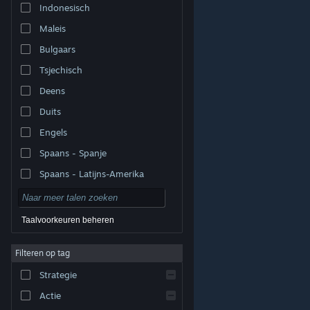
Indonesisch
Maleis
Bulgaars
Tsjechisch
Deens
Duits
Engels
Spaans - Spanje
Spaans - Latijns-Amerika
Taalvoorkeuren beheren
Filteren op tag
© Valve Corporation. Alle rechten voorbehouden. Alle
handelsmerken zijn eigendom van hun respectieve
eigenaren in de Verenigde Staten en andere landen.
Strategie
Privacybeleid
|
Juridische informatie
|
Toegankelijkheid
|
Steam Subscriber Agreement
|
Terugbetalingen
|
Cookies
Actie