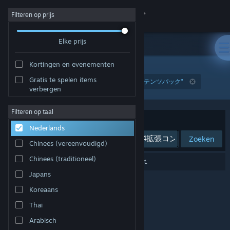
Inloggen
Filteren op prijs
Elke prijs
Winkel
Kortingen en evenementen
Community
Gratis te spelen items
"SYNDUALITY Echo of Ada - シーズン4拡張コンテンツパック"
verbergen
Over
Filteren op taal
Sorteren op
Relevantie
Nederlands
Ondersteuning
Zoeken
Chinees (vereenvoudigd)
Taal wijzigen
Chinees (traditioneel)
0 resultaten komen overeen met je zoekopdracht.
Japans
Download de mobiele Steam-app
Koreaans
Desktopwebsite weergeven
Thai
Arabisch