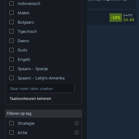
Indonesisch
basis van je voorkeuren.
Maleis
SANABI Soundtrack
$4.99
-10%
$4.49
Bulgaars
Tsjechisch
Deens
Duits
Engels
Spaans - Spanje
Spaans - Latijns-Amerika
Taalvoorkeuren beheren
Filteren op tag
© Valve Corporation. Alle rechten voorbehouden. Alle
handelsmerken zijn eigendom van hun respectieve
eigenaren in de Verenigde Staten en andere landen.
Strategie
Privacybeleid
|
Juridische informatie
|
Toegankelijkheid
|
Steam Subscriber Agreement
|
Terugbetalingen
|
Cookies
Actie