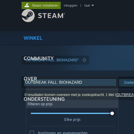
Steam installeren
inloggen
|
taal
WINKEL
COMMUNITY
"OUTBREAK FALL: BIOHAZARD"
OVER
Zoek
0 resultaten komen overeen met je zoekopdracht. 1 titel (
OUTBREAK
ONDERSTEUNING
Filteren op prijs
Elke prijs
Kortingen en evenementen