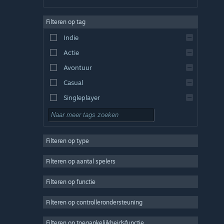
Duits
Filteren op tag
Engels
Indie
Spaans - Spanje
Actie
Spaans - Latijns-Amerika
Avontuur
Casual
Singleplayer
Sim
RPG
Filteren op type
Strategie
2D
Filteren op aantal spelers
Vroegtijdige toegang
Filteren op functie
3D
Filteren op controllerondersteuning
Gratis te spelen
Sfeervol
Filteren op toegankelijkheidsfunctie