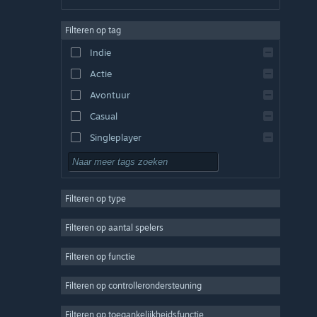
Duits
Filteren op tag
Engels
Indie
Spaans - Spanje
Actie
Spaans - Latijns-Amerika
Avontuur
Casual
Singleplayer
Sim
RPG
Filteren op type
Strategie
2D
Filteren op aantal spelers
Vroegtijdige toegang
Filteren op functie
3D
Filteren op controllerondersteuning
Gratis te spelen
Sfeervol
Filteren op toegankelijkheidsfunctie