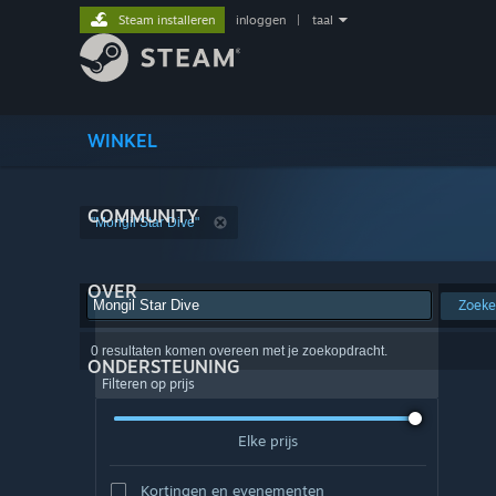
Steam installeren
inloggen
|
taal
WINKEL
COMMUNITY
"Mongil Star Dive"
OVER
Zoek
0 resultaten komen overeen met je zoekopdracht.
ONDERSTEUNING
Filteren op prijs
Elke prijs
Kortingen en evenementen