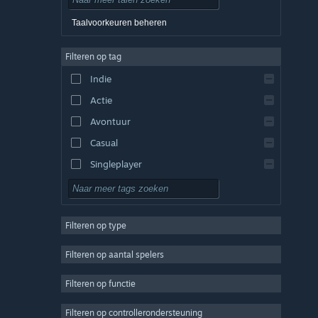
Deens
Taalvoorkeuren beheren
Duits
Filteren op tag
Engels
Indie
Spaans - Spanje
Actie
Spaans - Latijns-Amerika
Avontuur
Casual
Singleplayer
Sim
RPG
Filteren op type
Strategie
2D
Filteren op aantal spelers
Vroegtijdige toegang
Filteren op functie
3D
Filteren op controllerondersteuning
Gratis te spelen