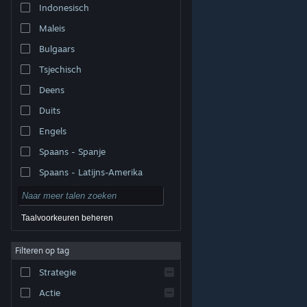
Indonesisch
Maleis
Bulgaars
Tsjechisch
Deens
Duits
Engels
Spaans - Spanje
Spaans - Latijns-Amerika
Taalvoorkeuren beheren
Filteren op tag
© Valve Corporation. Alle rechten voorbehouden. Alle
handelsmerken zijn eigendom van hun respectieve
eigenaren in de Verenigde Staten en andere landen.
Strategie
Privacybeleid
|
Juridische informatie
|
Toegankelijkheid
|
Steam Subscriber Agreement
|
Terugbetalingen
|
Cookies
Actie