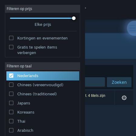
Inloggen
Filteren op prijs
Elke prijs
Winkel
Kortingen en evenementen
Community
Gratis te spelen items
Uitgever: tamationgames
verbergen
Over
Filteren op taal
Sorteren op
Relevantie
Nederlands
Ondersteuning
Zoeken
Chinees (vereenvoudigd)
Taal wijzigen
Chinees (traditioneel)
0 resultaten komen overeen met je zoekopdracht. 4 titels zijn
uitgesloten op basis van je voorkeuren.
Japans
Download de mobiele Steam-app
Koreaans
Desktopwebsite weergeven
Thai
Arabisch