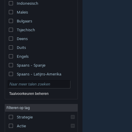
Indonesisch
Maleis
Bulgaars
Tsjechisch
Deens
Duits
Engels
Spaans - Spanje
Spaans - Latijns-Amerika
Taalvoorkeuren beheren
Filteren op tag
© Valve Corporation. Alle rechten voorbehouden. Alle
handelsmerken zijn eigendom van hun respectieve
eigenaren in de Verenigde Staten en andere landen.
Strategie
Privacybeleid
|
Juridische informatie
|
Toegankelijkheid
|
Steam Subscriber Agreement
|
Terugbetalingen
|
Cookies
Actie