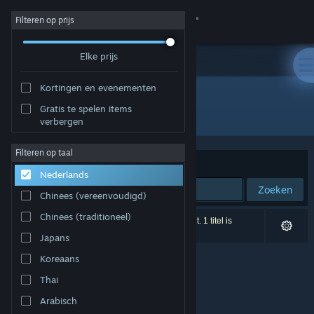
Inloggen
Filteren op prijs
Elke prijs
Winkel
Kortingen en evenementen
Community
Gratis te spelen items
Uitgever: gurkenlabs
verbergen
Over
Filteren op taal
Sorteren op
Relevantie
Nederlands
Ondersteuning
Zoeken
Chinees (vereenvoudigd)
Taal wijzigen
Chinees (traditioneel)
0 resultaten komen overeen met je zoekopdracht. 1 titel is
uitgesloten op basis van je voorkeuren.
Japans
Download de mobiele Steam-app
Koreaans
Desktopwebsite weergeven
Thai
Arabisch