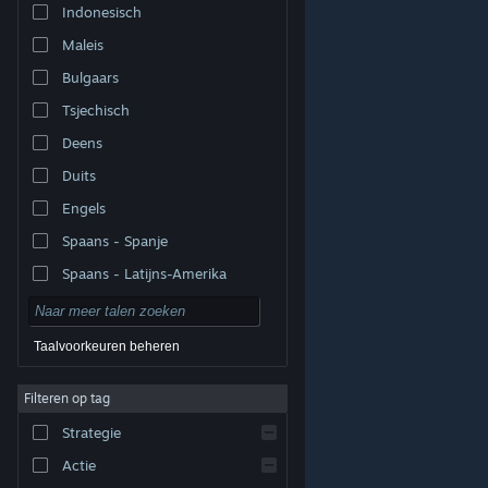
Indonesisch
Maleis
Bulgaars
Tsjechisch
Deens
Duits
Engels
Spaans - Spanje
Spaans - Latijns-Amerika
Taalvoorkeuren beheren
Filteren op tag
© Valve Corporation. Alle rechten voorbehouden. Alle
handelsmerken zijn eigendom van hun respectieve
eigenaren in de Verenigde Staten en andere landen.
Strategie
Privacybeleid
|
Juridische informatie
|
Toegankelijkheid
|
Steam Subscriber Agreement
|
Terugbetalingen
|
Cookies
Actie