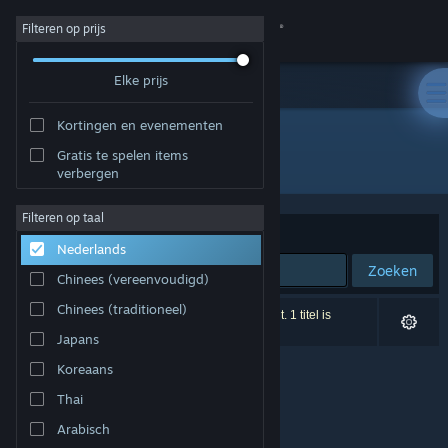
Inloggen
Filteren op prijs
Elke prijs
Winkel
Kortingen en evenementen
Community
Gratis te spelen items
Uitgever: Waves
verbergen
Over
Filteren op taal
Sorteren op
Relevantie
Nederlands
Ondersteuning
Zoeken
Chinees (vereenvoudigd)
Taal wijzigen
Chinees (traditioneel)
0 resultaten komen overeen met je zoekopdracht. 1 titel is
uitgesloten op basis van je voorkeuren.
Japans
Download de mobiele Steam-app
Koreaans
Desktopwebsite weergeven
Thai
Arabisch