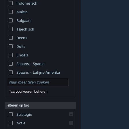
Indonesisch
Maleis
Bulgaars
Tsjechisch
Deens
Duits
Engels
Spaans - Spanje
Spaans - Latijns-Amerika
Taalvoorkeuren beheren
Filteren op tag
© Valve Corporation. Alle rechten voorbehouden. Alle
handelsmerken zijn eigendom van hun respectieve
eigenaren in de Verenigde Staten en andere landen.
Strategie
Privacybeleid
|
Juridische informatie
|
Toegankelijkheid
|
Steam Subscriber Agreement
|
Terugbetalingen
|
Cookies
Actie