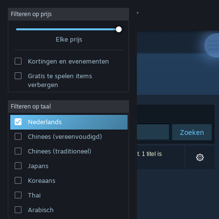
Inloggen
Filteren op prijs
Elke prijs
Winkel
Kortingen en evenementen
Community
Gratis te spelen items
Uitgever: TECHNICAL ARTS
verbergen
Over
Filteren op taal
Sorteren op
Relevantie
Nederlands
Ondersteuning
Zoeken
Chinees (vereenvoudigd)
Taal wijzigen
Chinees (traditioneel)
0 resultaten komen overeen met je zoekopdracht. 1 titel is
uitgesloten op basis van je voorkeuren.
Japans
Download de mobiele Steam-app
Koreaans
Desktopwebsite weergeven
Thai
Arabisch