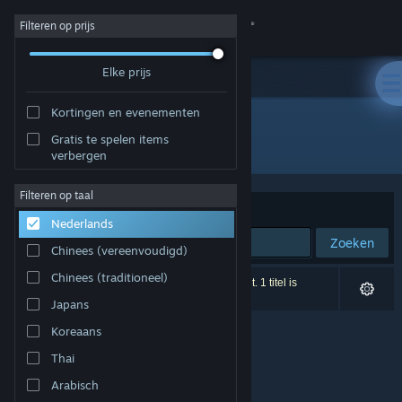
Inloggen
Filteren op prijs
Elke prijs
Winkel
Kortingen en evenementen
Community
Gratis te spelen items
Uitgever: Reality Diversions, LLC.
verbergen
Over
Filteren op taal
Sorteren op
Relevantie
Nederlands
Ondersteuning
Zoeken
Chinees (vereenvoudigd)
Taal wijzigen
Chinees (traditioneel)
0 resultaten komen overeen met je zoekopdracht. 1 titel is
uitgesloten op basis van je voorkeuren.
Japans
Download de mobiele Steam-app
Koreaans
Desktopwebsite weergeven
Thai
Arabisch