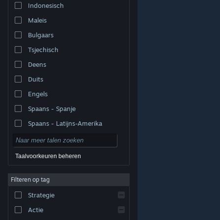
Indonesisch
Maleis
Bulgaars
Tsjechisch
Deens
Duits
Engels
Spaans - Spanje
Spaans - Latijns-Amerika
Taalvoorkeuren beheren
Filteren op tag
© Valve Corporation. Alle rechten voorbehouden. Alle
handelsmerken zijn eigendom van hun respectieve
eigenaren in de Verenigde Staten en andere landen.
Strategie
Privacybeleid
|
Juridische informatie
|
Toegankelijkheid
|
Steam Subscriber Agreement
|
Terugbetalingen
|
Cookies
Actie