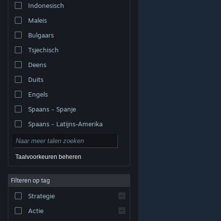
Indonesisch
Maleis
Bulgaars
Tsjechisch
Deens
Duits
Engels
Spaans - Spanje
Spaans - Latijns-Amerika
Taalvoorkeuren beheren
Filteren op tag
© Valve Corporation. Alle rechten voorbehouden. Alle
handelsmerken zijn eigendom van hun respectieve
eigenaren in de Verenigde Staten en andere landen.
Strategie
Privacybeleid
|
Juridische informatie
|
Toegankelijkheid
|
Steam Subscriber Agreement
|
Terugbetalingen
|
Cookies
Actie