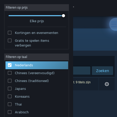
Inloggen
Filteren op prijs
Elke prijs
Winkel
Kortingen en evenementen
Community
Gratis te spelen items
Uitgever: Project Ensō
verbergen
Over
Filteren op taal
Sorteren op
Relevantie
Nederlands
Ondersteuning
Zoeken
Chinees (vereenvoudigd)
Taal wijzigen
Chinees (traditioneel)
0 resultaten komen overeen met je zoekopdracht. 9 titels zijn
uitgesloten op basis van je voorkeuren.
Japans
Download de mobiele Steam-app
Koreaans
Desktopwebsite weergeven
Thai
Arabisch