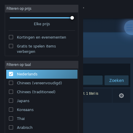
Inloggen
Filteren op prijs
Elke prijs
Winkel
Kortingen en evenementen
Community
Gratis te spelen items
Uitgever: Phaenom GmbH
verbergen
Over
Filteren op taal
Sorteren op
Relevantie
Nederlands
Ondersteuning
Zoeken
Chinees (vereenvoudigd)
Taal wijzigen
Chinees (traditioneel)
0 resultaten komen overeen met je zoekopdracht. 1 titel is
uitgesloten op basis van je voorkeuren.
Japans
Download de mobiele Steam-app
Koreaans
Desktopwebsite weergeven
Thai
Arabisch