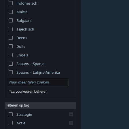
Indonesisch
Maleis
Bulgaars
Tsjechisch
Deens
Duits
Engels
Spaans - Spanje
Spaans - Latijns-Amerika
Taalvoorkeuren beheren
Filteren op tag
© Valve Corporation. Alle rechten voorbehouden. Alle
handelsmerken zijn eigendom van hun respectieve
eigenaren in de Verenigde Staten en andere landen.
Strategie
Privacybeleid
|
Juridische informatie
|
Toegankelijkheid
|
Steam Subscriber Agreement
|
Terugbetalingen
|
Cookies
Actie