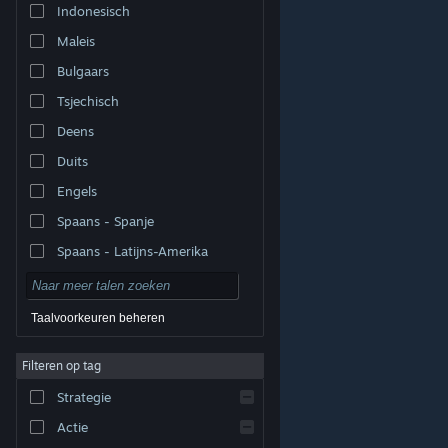
Indonesisch
Maleis
Bulgaars
Tsjechisch
Deens
Duits
Engels
Spaans - Spanje
Spaans - Latijns-Amerika
Taalvoorkeuren beheren
Filteren op tag
© Valve Corporation. Alle rechten voorbehouden. Alle
handelsmerken zijn eigendom van hun respectieve
eigenaren in de Verenigde Staten en andere landen.
Strategie
Privacybeleid
|
Juridische informatie
|
Toegankelijkheid
|
Steam Subscriber Agreement
|
Terugbetalingen
|
Cookies
Actie