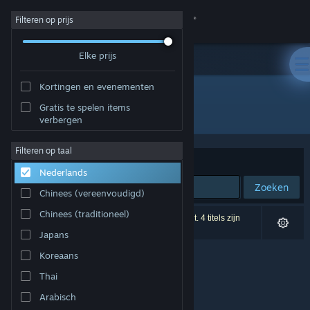
Inloggen
Filteren op prijs
Elke prijs
Winkel
Kortingen en evenementen
Community
Gratis te spelen items
Uitgever: Michigames
verbergen
Over
Filteren op taal
Sorteren op
Relevantie
Nederlands
Ondersteuning
Zoeken
Chinees (vereenvoudigd)
Taal wijzigen
Chinees (traditioneel)
0 resultaten komen overeen met je zoekopdracht. 4 titels zijn
uitgesloten op basis van je voorkeuren.
Japans
Download de mobiele Steam-app
Koreaans
Desktopwebsite weergeven
Thai
Arabisch