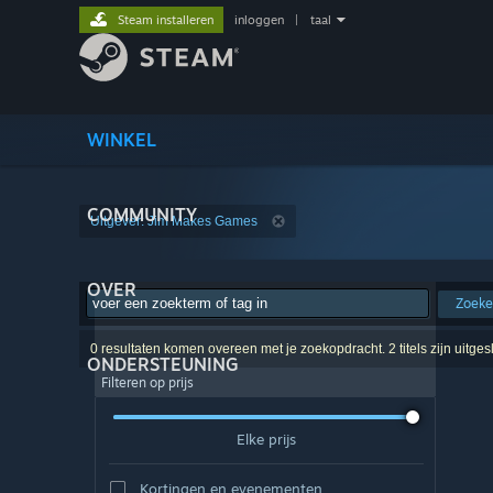
Steam installeren
inloggen
|
taal
WINKEL
COMMUNITY
Uitgever: Jim Makes Games
OVER
Zoek
0 resultaten komen overeen met je zoekopdracht. 2 titels zijn uitge
ONDERSTEUNING
Filteren op prijs
Elke prijs
Kortingen en evenementen