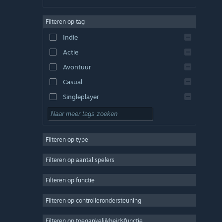
Duits
Filteren op tag
Engels
Indie
Spaans - Spanje
Actie
Spaans - Latijns-Amerika
Avontuur
Casual
Singleplayer
Sim
RPG
Filteren op type
Strategie
2D
Filteren op aantal spelers
Vroegtijdige toegang
Filteren op functie
3D
Filteren op controllerondersteuning
Gratis te spelen
Sfeervol
Filteren op toegankelijkheidsfunctie