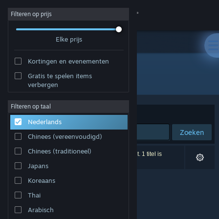
Inloggen
Filteren op prijs
Elke prijs
Winkel
Kortingen en evenementen
Community
Gratis te spelen items
Uitgever: FujiCubeSoft
verbergen
Over
Filteren op taal
Sorteren op
Relevantie
Nederlands
Ondersteuning
Zoeken
Chinees (vereenvoudigd)
Taal wijzigen
Chinees (traditioneel)
0 resultaten komen overeen met je zoekopdracht. 1 titel is
uitgesloten op basis van je voorkeuren.
Japans
Download de mobiele Steam-app
Koreaans
Desktopwebsite weergeven
Thai
Arabisch