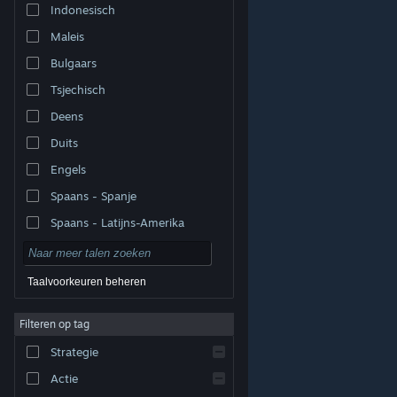
Indonesisch
Maleis
Bulgaars
Tsjechisch
Deens
Duits
Engels
Spaans - Spanje
Spaans - Latijns-Amerika
Taalvoorkeuren beheren
Filteren op tag
© Valve Corporation. Alle rechten voorbehouden. Alle
handelsmerken zijn eigendom van hun respectieve
eigenaren in de Verenigde Staten en andere landen.
Strategie
Privacybeleid
|
Juridische informatie
|
Toegankelijkheid
|
Steam Subscriber Agreement
|
Terugbetalingen
|
Cookies
Actie