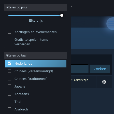
Inloggen
Filteren op prijs
Elke prijs
Winkel
Kortingen en evenementen
Community
Gratis te spelen items
Uitgever: Frogames
verbergen
Over
Filteren op taal
Sorteren op
Relevantie
Nederlands
Ondersteuning
Zoeken
Chinees (vereenvoudigd)
Taal wijzigen
Chinees (traditioneel)
0 resultaten komen overeen met je zoekopdracht. 4 titels zijn
uitgesloten op basis van je voorkeuren.
Japans
Download de mobiele Steam-app
Koreaans
Desktopwebsite weergeven
Thai
Arabisch