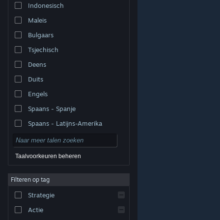
Indonesisch
Maleis
Bulgaars
Tsjechisch
Deens
Duits
Engels
Spaans - Spanje
Spaans - Latijns-Amerika
Taalvoorkeuren beheren
Filteren op tag
© Valve Corporation. Alle rechten voorbehouden. Alle
handelsmerken zijn eigendom van hun respectieve
eigenaren in de Verenigde Staten en andere landen.
Strategie
Privacybeleid
|
Juridische informatie
|
Toegankelijkheid
|
Steam Subscriber Agreement
|
Terugbetalingen
|
Cookies
Actie