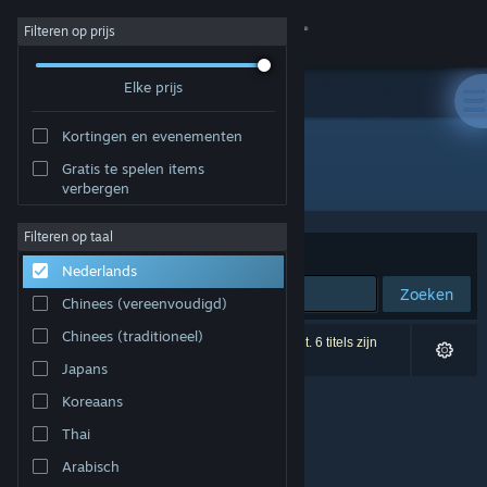
Inloggen
Filteren op prijs
Elke prijs
Winkel
Kortingen en evenementen
Community
Gratis te spelen items
Uitgever: Digital Eel
verbergen
Over
Filteren op taal
Sorteren op
Relevantie
Nederlands
Ondersteuning
Zoeken
Chinees (vereenvoudigd)
Taal wijzigen
Chinees (traditioneel)
0 resultaten komen overeen met je zoekopdracht. 6 titels zijn
uitgesloten op basis van je voorkeuren.
Japans
Download de mobiele Steam-app
Koreaans
Desktopwebsite weergeven
Thai
Arabisch