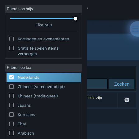
Inloggen
Filteren op prijs
Elke prijs
Winkel
Kortingen en evenementen
Community
Gratis te spelen items
Uitgever: Botan
verbergen
Over
Filteren op taal
Sorteren op
Relevantie
Nederlands
Ondersteuning
Zoeken
Chinees (vereenvoudigd)
Taal wijzigen
Chinees (traditioneel)
1 resultaat komt overeen met je zoekopdracht. 3 titels zijn
uitgesloten op basis van je voorkeuren.
Japans
Download de mobiele Steam-app
Dual Survivors
Koreaans
Desktopwebsite weergeven
Thai
Arabisch