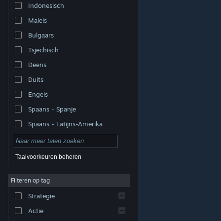
Indonesisch
Maleis
Bulgaars
Tsjechisch
Deens
Duits
Engels
Spaans - Spanje
Spaans - Latijns-Amerika
Taalvoorkeuren beheren
Filteren op tag
© Valve Corporation. Alle rechten voorbehouden. Alle
handelsmerken zijn eigendom van hun respectieve
eigenaren in de Verenigde Staten en andere landen.
Strategie
Privacybeleid
|
Juridische informatie
|
Toegankelijkheid
|
Steam Subscriber Agreement
|
Terugbetalingen
|
Cookies
Actie