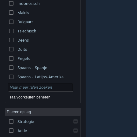
Indonesisch
Maleis
Bulgaars
Tsjechisch
Deens
Duits
Engels
Spaans - Spanje
Spaans - Latijns-Amerika
Taalvoorkeuren beheren
Filteren op tag
© Valve Corporation. Alle rechten voorbehouden. Alle
handelsmerken zijn eigendom van hun respectieve
eigenaren in de Verenigde Staten en andere landen.
Strategie
Privacybeleid
|
Juridische informatie
|
Toegankelijkheid
|
Steam Subscriber Agreement
|
Terugbetalingen
|
Cookies
Actie