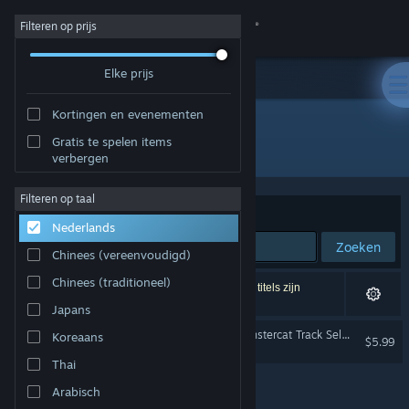
Inloggen
Filteren op prijs
Elke prijs
Winkel
Kortingen en evenementen
Community
Gratis te spelen items
Uitgever: Berzerk Studio
verbergen
Over
Filteren op taal
Sorteren op
Relevantie
Nederlands
Ondersteuning
Zoeken
Chinees (vereenvoudigd)
Taal wijzigen
Chinees (traditioneel)
1 resultaat komt overeen met je zoekopdracht. 5 titels zijn
uitgesloten op basis van je voorkeuren.
Japans
Download de mobiele Steam-app
Just Shapes & Beats - Monstercat Track Selection
Koreaans
$5.99
Desktopwebsite weergeven
Thai
Arabisch