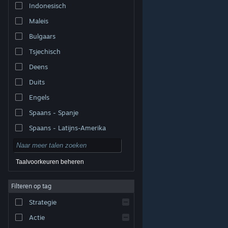
Indonesisch
Maleis
Bulgaars
Tsjechisch
Deens
Duits
Engels
Spaans - Spanje
Spaans - Latijns-Amerika
Taalvoorkeuren beheren
Filteren op tag
© Valve Corporation. Alle rechten voorbehouden. Alle
handelsmerken zijn eigendom van hun respectieve
eigenaren in de Verenigde Staten en andere landen.
Strategie
Privacybeleid
|
Juridische informatie
|
Toegankelijkheid
|
Steam Subscriber Agreement
|
Terugbetalingen
|
Cookies
Actie