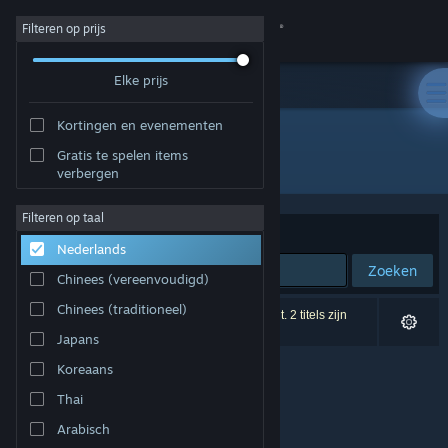
Inloggen
Filteren op prijs
Elke prijs
Winkel
Kortingen en evenementen
Community
Gratis te spelen items
Uitgever: Bad Castle
verbergen
Over
Filteren op taal
Sorteren op
Relevantie
Nederlands
Ondersteuning
Zoeken
Chinees (vereenvoudigd)
Taal wijzigen
Chinees (traditioneel)
0 resultaten komen overeen met je zoekopdracht. 2 titels zijn
uitgesloten op basis van je voorkeuren.
Japans
Download de mobiele Steam-app
Koreaans
Desktopwebsite weergeven
Thai
Arabisch