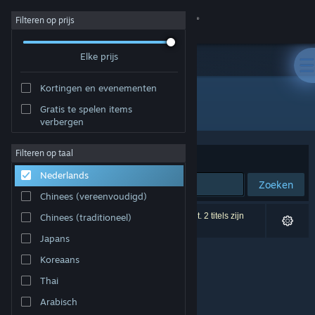
Inloggen
Filteren op prijs
Elke prijs
Winkel
Kortingen en evenementen
Community
Alle producten
Gratis te spelen items
verbergen
Over
Filteren op taal
Sorteren op
Relevantie
Nederlands
Ondersteuning
Zoeken
Chinees (vereenvoudigd)
Taal wijzigen
0 resultaten komen overeen met je zoekopdracht. 2 titels zijn
Chinees (traditioneel)
uitgesloten op basis van je voorkeuren.
Japans
Download de mobiele Steam-app
Koreaans
Desktopwebsite weergeven
Thai
Arabisch