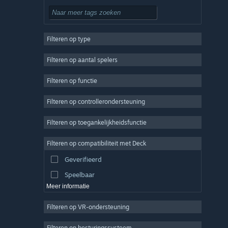
Gratis te spelen
RPG
Filteren op type
MMO
Indie
Filteren op aantal spelers
Vroegtijdige toegang
Filteren op functie
Casual
Filteren op controllerondersteuning
Sim
Racen
Filteren op toegankelijkheidsfunctie
Sport
Filteren op compatibiliteit met Deck
Videoproductie
Geverifieerd
Fotobewerking
Speelbaar
Meer informatie
Filteren op VR-ondersteuning
Filteren op besturingssysteem