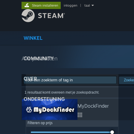
Steam installeren
inloggen
|
taal
WINKEL
Alle producten
COMMUNITY
OVER
Zoek
1 resultaat komt overeen met je zoekopdracht.
ONDERSTEUNING
MyDockFinder
Filteren op prijs