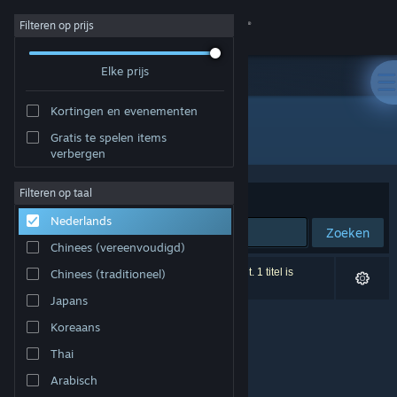
Inloggen
Filteren op prijs
Elke prijs
Winkel
Kortingen en evenementen
Community
Alle producten
Gratis te spelen items
verbergen
Over
Filteren op taal
Sorteren op
Relevantie
Nederlands
Ondersteuning
Zoeken
Chinees (vereenvoudigd)
Taal wijzigen
0 resultaten komen overeen met je zoekopdracht. 1 titel is
Chinees (traditioneel)
uitgesloten op basis van je voorkeuren.
Japans
Download de mobiele Steam-app
Koreaans
Desktopwebsite weergeven
Thai
Arabisch