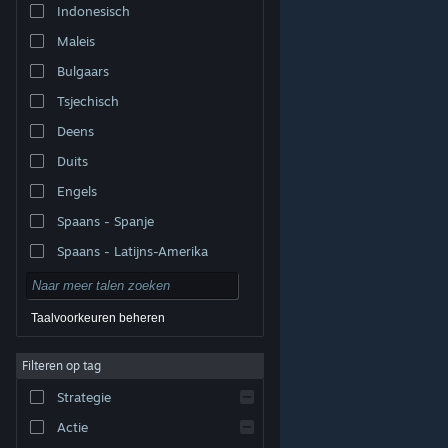
Indonesisch
Maleis
Bulgaars
Tsjechisch
Deens
Duits
Engels
Spaans - Spanje
Spaans - Latijns-Amerika
Taalvoorkeuren beheren
Filteren op tag
© Valve Corporation. Alle rechten voorbehouden. Alle
handelsmerken zijn eigendom van hun respectieve
eigenaren in de Verenigde Staten en andere landen.
Strategie
Privacybeleid
|
Juridische informatie
|
Toegankelijkheid
|
Steam Subscriber Agreement
|
Terugbetalingen
|
Cookies
Actie