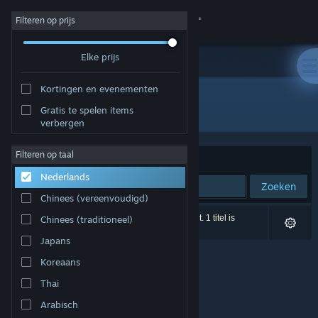
Inloggen
Filteren op prijs
Elke prijs
Winkel
Kortingen en evenementen
Community
Alle producten
Gratis te spelen items
verbergen
Over
Filteren op taal
Sorteren op
Relevantie
Nederlands
Ondersteuning
Zoeken
Chinees (vereenvoudigd)
Taal wijzigen
0 resultaten komen overeen met je zoekopdracht. 1 titel is
Chinees (traditioneel)
uitgesloten op basis van je voorkeuren.
Japans
Download de mobiele Steam-app
Koreaans
Desktopwebsite weergeven
Thai
Arabisch