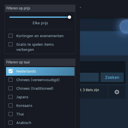
Inloggen
Filteren op prijs
Elke prijs
Winkel
Kortingen en evenementen
Community
Gratis te spelen items
Ontwikkelaar: iRacing
verbergen
Over
Filteren op taal
Sorteren op
Relevantie
Nederlands
Ondersteuning
Zoeken
Chinees (vereenvoudigd)
Taal wijzigen
Chinees (traditioneel)
0 resultaten komen overeen met je zoekopdracht. 3 titels zijn
uitgesloten op basis van je voorkeuren.
Japans
Download de mobiele Steam-app
Koreaans
Desktopwebsite weergeven
Thai
Arabisch