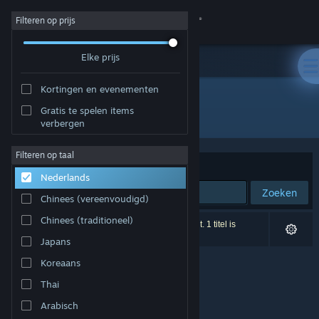
Inloggen
Filteren op prijs
Elke prijs
Winkel
Kortingen en evenementen
Community
Gratis te spelen items
Ontwikkelaar: Your Average Studio
verbergen
Over
Filteren op taal
Sorteren op
Relevantie
Nederlands
Ondersteuning
Zoeken
Chinees (vereenvoudigd)
Taal wijzigen
Chinees (traditioneel)
0 resultaten komen overeen met je zoekopdracht. 1 titel is
uitgesloten op basis van je voorkeuren.
Japans
Download de mobiele Steam-app
Koreaans
Desktopwebsite weergeven
Thai
Arabisch