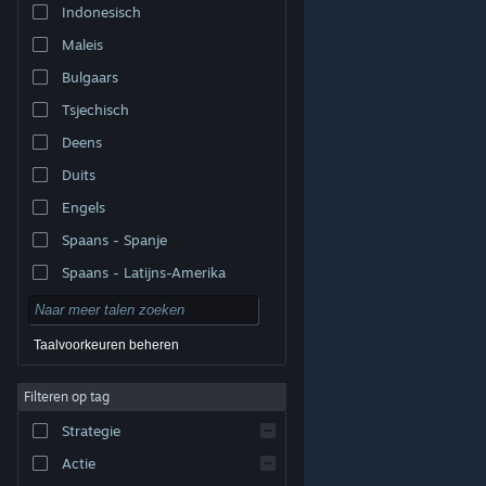
Indonesisch
Maleis
Bulgaars
Tsjechisch
Deens
Duits
Engels
Spaans - Spanje
Spaans - Latijns-Amerika
Taalvoorkeuren beheren
Filteren op tag
© Valve Corporation. Alle rechten voorbehouden. Alle
handelsmerken zijn eigendom van hun respectieve
eigenaren in de Verenigde Staten en andere landen.
Strategie
Privacybeleid
|
Juridische informatie
|
Toegankelijkheid
|
Steam Subscriber Agreement
|
Terugbetalingen
|
Cookies
Actie