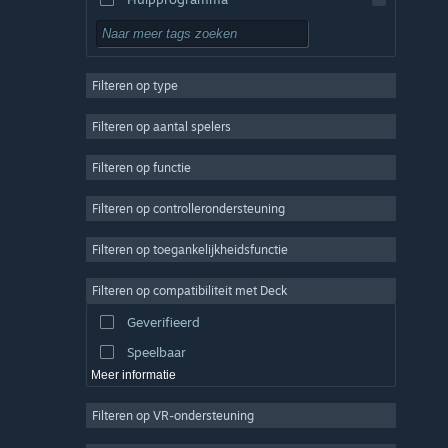
Gratis te spelen
RPG
Filteren op type
MMO
Indie
Filteren op aantal spelers
Vroegtijdige toegang
Filteren op functie
Casual
Filteren op controllerondersteuning
Sim
Racen
Filteren op toegankelijkheidsfunctie
Sport
Filteren op compatibiliteit met Deck
Videoproductie
Geverifieerd
Fotobewerking
Speelbaar
Meer informatie
Filteren op VR-ondersteuning