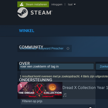
Steam installeren
inloggen
|
taal
WINKEL
COMMUNITY
Ontwikkelaar: Wayward Preacher
OVER
Zoek
1 resultaat komt overeen met je zoekopdracht. 4 titels zijn uitgeslo
ONDERSTEUNING
Dread X Collection Year 
Filteren op prijs