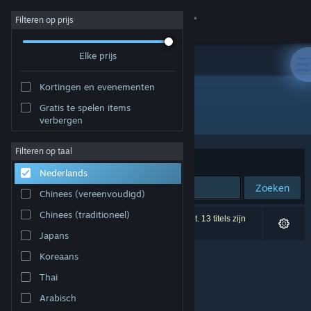
Inloggen
Filteren op prijs
Elke prijs
Winkel
Kortingen en evenementen
Community
Gratis te spelen items
Ontwikkelaar: VGstudio
verbergen
Over
Filteren op taal
Sorteren op
Relevantie
Nederlands
Ondersteuning
Zoeken
Chinees (vereenvoudigd)
Taal wijzigen
Chinees (traditioneel)
0 resultaten komen overeen met je zoekopdracht. 13 titels zijn
uitgesloten op basis van je voorkeuren.
Japans
Download de mobiele Steam-app
Koreaans
Desktopwebsite weergeven
Thai
Arabisch