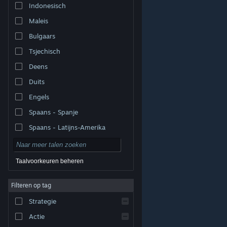
Indonesisch
Maleis
Bulgaars
Tsjechisch
Deens
Duits
Engels
Spaans - Spanje
Spaans - Latijns-Amerika
Taalvoorkeuren beheren
Filteren op tag
© Valve Corporation. Alle rechten voorbehouden. Alle
handelsmerken zijn eigendom van hun respectieve
eigenaren in de Verenigde Staten en andere landen.
Strategie
Privacybeleid
|
Juridische informatie
|
Toegankelijkheid
|
Steam Subscriber Agreement
|
Terugbetalingen
|
Cookies
Actie