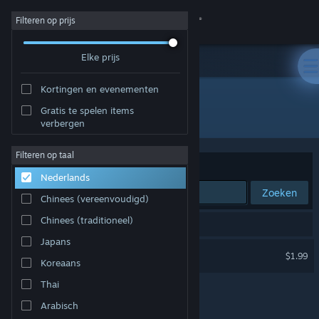
Inloggen
Filteren op prijs
Elke prijs
Winkel
Kortingen en evenementen
Community
Gratis te spelen items
Ontwikkelaar: Un Pas Fragile Team
verbergen
Over
Filteren op taal
Sorteren op
Relevantie
Nederlands
Ondersteuning
Zoeken
Chinees (vereenvoudigd)
Taal wijzigen
Chinees (traditioneel)
1 resultaat komt overeen met je zoekopdracht.
Japans
Download de mobiele Steam-app
Un Pas Fragile
$1.99
Koreaans
Desktopwebsite weergeven
Thai
Arabisch