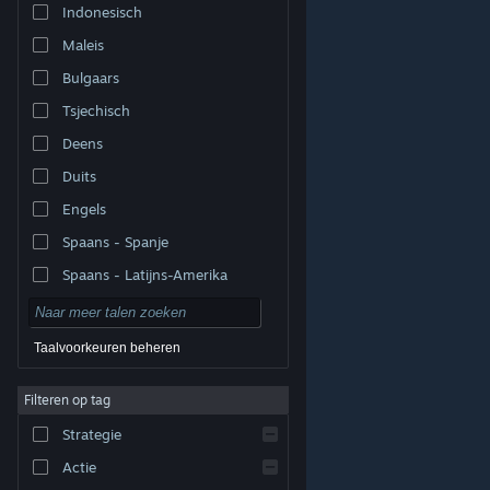
Indonesisch
Maleis
Bulgaars
Tsjechisch
Deens
Duits
Engels
Spaans - Spanje
Spaans - Latijns-Amerika
Taalvoorkeuren beheren
Filteren op tag
© Valve Corporation. Alle rechten voorbehouden. Alle
handelsmerken zijn eigendom van hun respectieve
eigenaren in de Verenigde Staten en andere landen.
Strategie
Privacybeleid
|
Juridische informatie
|
Toegankelijkheid
|
Steam Subscriber Agreement
|
Terugbetalingen
|
Cookies
Actie