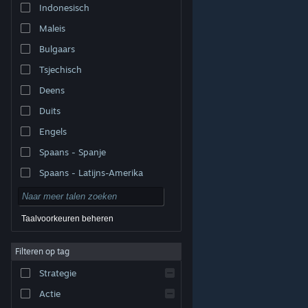
Indonesisch
Maleis
Bulgaars
Tsjechisch
Deens
Duits
Engels
Spaans - Spanje
Spaans - Latijns-Amerika
Taalvoorkeuren beheren
Filteren op tag
© Valve Corporation. Alle rechten voorbehouden. Alle
handelsmerken zijn eigendom van hun respectieve
eigenaren in de Verenigde Staten en andere landen.
Strategie
Privacybeleid
|
Juridische informatie
|
Toegankelijkheid
|
Steam Subscriber Agreement
|
Terugbetalingen
|
Cookies
Actie