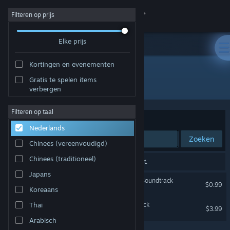
Inloggen
Filteren op prijs
Elke prijs
Winkel
Kortingen en evenementen
Community
Gratis te spelen items
Ontwikkelaar: Tom Stoffel
verbergen
Over
Filteren op taal
Sorteren op
Relevantie
Nederlands
Ondersteuning
Zoeken
Chinees (vereenvoudigd)
Taal wijzigen
Chinees (traditioneel)
2 resultaten komen overeen met je zoekopdracht.
Japans
Download de mobiele Steam-app
Blade Symphony Original Soundtrack
$0.99
Koreaans
Desktopwebsite weergeven
Galacide Original Soundtrack
Thai
$3.99
Arabisch