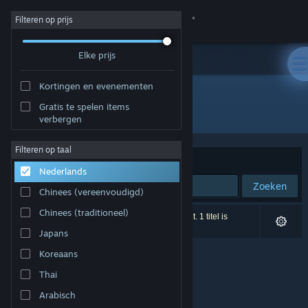
Inloggen
Filteren op prijs
Elke prijs
Winkel
Kortingen en evenementen
Community
Gratis te spelen items
Ontwikkelaar: Teelur Games
verbergen
Over
Filteren op taal
Sorteren op
Relevantie
Nederlands
Ondersteuning
Zoeken
Chinees (vereenvoudigd)
Taal wijzigen
Chinees (traditioneel)
0 resultaten komen overeen met je zoekopdracht. 1 titel is
uitgesloten op basis van je voorkeuren.
Japans
Download de mobiele Steam-app
Koreaans
Desktopwebsite weergeven
Thai
Arabisch