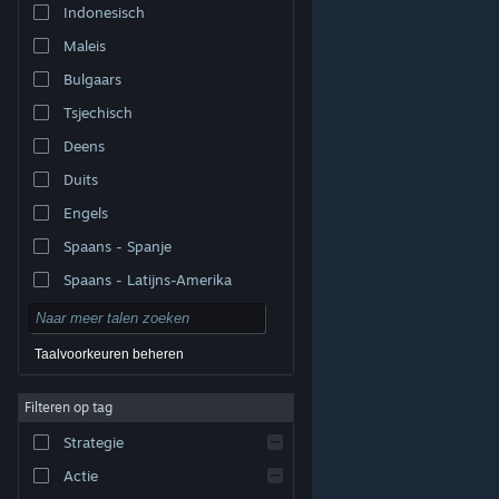
Indonesisch
Maleis
Bulgaars
Tsjechisch
Deens
Duits
Engels
Spaans - Spanje
Spaans - Latijns-Amerika
Taalvoorkeuren beheren
Filteren op tag
© Valve Corporation. Alle rechten voorbehouden. Alle
handelsmerken zijn eigendom van hun respectieve
eigenaren in de Verenigde Staten en andere landen.
Strategie
Privacybeleid
|
Juridische informatie
|
Toegankelijkheid
|
Steam Subscriber Agreement
|
Terugbetalingen
|
Cookies
Actie