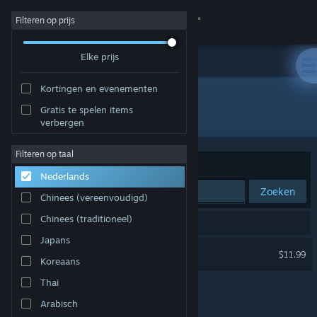
Inloggen
Filteren op prijs
Elke prijs
Winkel
Kortingen en evenementen
Community
Gratis te spelen items
Ontwikkelaar: StudioGoupil
verbergen
Over
Filteren op taal
Sorteren op
Relevantie
Nederlands
Ondersteuning
Zoeken
Chinees (vereenvoudigd)
Taal wijzigen
Chinees (traditioneel)
1 resultaat komt overeen met je zoekopdracht.
Japans
Download de mobiele Steam-app
Ghost Exorcism INC.
$11.99
Koreaans
Desktopwebsite weergeven
Thai
Arabisch