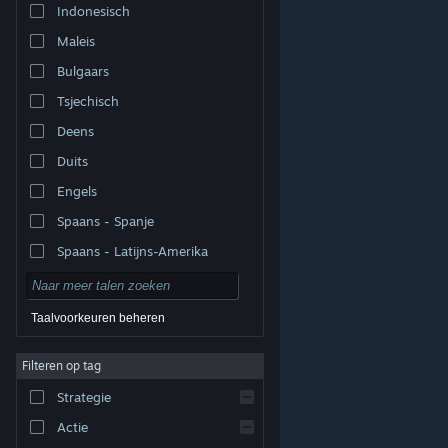
Indonesisch
Maleis
Bulgaars
Tsjechisch
Deens
Duits
Engels
Spaans - Spanje
Spaans - Latijns-Amerika
Taalvoorkeuren beheren
Filteren op tag
© Valve Corporation. Alle rechten voorbehouden. Alle
handelsmerken zijn eigendom van hun respectieve
eigenaren in de Verenigde Staten en andere landen.
Strategie
Privacybeleid
|
Juridische informatie
|
Toegankelijkheid
|
Steam Subscriber Agreement
|
Terugbetalingen
|
Cookies
Actie