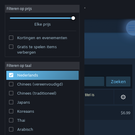
Inloggen
Filteren op prijs
Elke prijs
Winkel
Kortingen en evenementen
Community
Gratis te spelen items
Ontwikkelaar: SmoothBrainDev
verbergen
Over
Filteren op taal
Sorteren op
Relevantie
Nederlands
Ondersteuning
Zoeken
Chinees (vereenvoudigd)
Taal wijzigen
Chinees (traditioneel)
1 resultaat komt overeen met je zoekopdracht. 1 titel is
uitgesloten op basis van je voorkeuren.
Japans
Download de mobiele Steam-app
INCISION Soundtrack
Koreaans
$6.99
Desktopwebsite weergeven
Thai
Arabisch