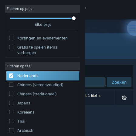
Inloggen
Filteren op prijs
Elke prijs
Winkel
Kortingen en evenementen
Community
Gratis te spelen items
Ontwikkelaar: Scheme Street
verbergen
Over
Filteren op taal
Sorteren op
Relevantie
Nederlands
Ondersteuning
Zoeken
Chinees (vereenvoudigd)
Taal wijzigen
Chinees (traditioneel)
0 resultaten komen overeen met je zoekopdracht. 1 titel is
uitgesloten op basis van je voorkeuren.
Japans
Download de mobiele Steam-app
Koreaans
Desktopwebsite weergeven
Thai
Arabisch