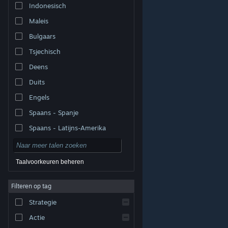
Indonesisch
Maleis
Bulgaars
Tsjechisch
Deens
Duits
Engels
Spaans - Spanje
Spaans - Latijns-Amerika
Taalvoorkeuren beheren
Filteren op tag
© Valve Corporation. Alle rechten voorbehouden. Alle
handelsmerken zijn eigendom van hun respectieve
eigenaren in de Verenigde Staten en andere landen.
Strategie
Privacybeleid
|
Juridische informatie
|
Toegankelijkheid
|
Steam Subscriber Agreement
|
Terugbetalingen
|
Cookies
Actie