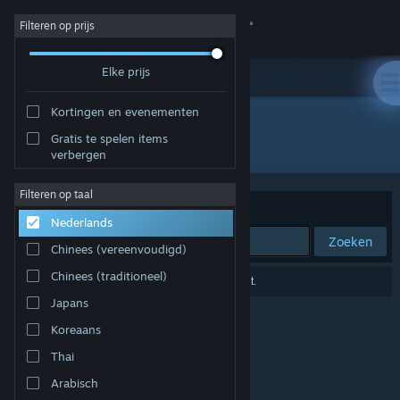
Inloggen
Filteren op prijs
Elke prijs
Winkel
Kortingen en evenementen
Community
Gratis te spelen items
Ontwikkelaar: STUDIO PIERROT
verbergen
Over
Filteren op taal
Sorteren op
Relevantie
Nederlands
Ondersteuning
Zoeken
Chinees (vereenvoudigd)
Taal wijzigen
Chinees (traditioneel)
0 resultaten komen overeen met je zoekopdracht.
Japans
Download de mobiele Steam-app
Koreaans
Desktopwebsite weergeven
Thai
Arabisch